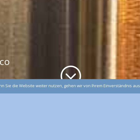
e
ico
;
n Sie die Website weiter nutzen, gehen wir von Ihrem Einverständnis aus
Sofatisch Welle
Die Form des Tisches und die tragende „Welle“ sp
Das optisch herausragende Fußelement besteht au
Edelstahlstreifen, die jeweils gefalzt aufwändig m