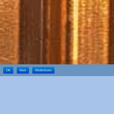
.
OK
Nein
Weiterlesen
iegeln sich in dem Namen wider.
s lauter einzelnen schmalen Kupfer- und
iteinander verbunden wurden.